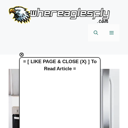
Skip
to
content
Menu
×
= [ LIKE PAGE & CLOSE (X) ] To
Read Article =