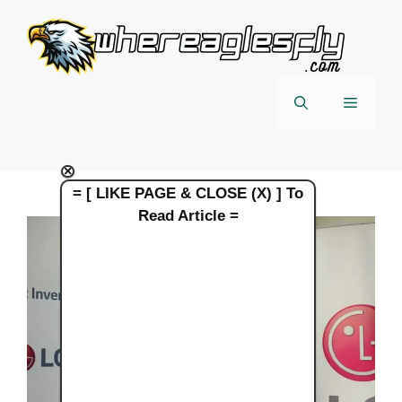
Skip
to
content
Menu
×
= [ LIKE PAGE & CLOSE (X) ] To
Read Article =