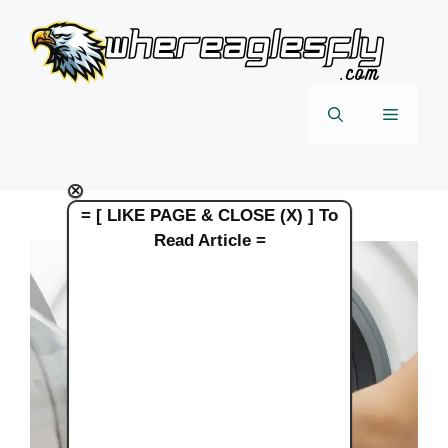
Skip
to
content
Menu
×
= [ LIKE PAGE & CLOSE (X) ] To
Read Article =