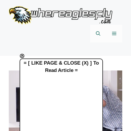
Skip
to
content
Menu
×
= [ LIKE PAGE & CLOSE (X) ] To
Read Article =