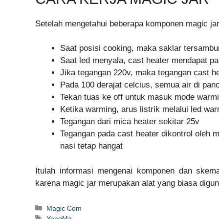
Setelah mengetahui beberapa komponen magic jar, 
Saat posisi cooking, maka saklar tersambun
Saat led menyala, cast heater mendapat p
Jika tegangan 220v, maka tegangan cast he
Pada 100 derajat celcius, semua air di panc
Tekan tuas ke off untuk masuk mode warm
Ketika warming, arus listrik melalui led wa
Tegangan dari mica heater sekitar 25v
Tegangan pada cast heater dikontrol oleh m
nasi tetap hangat
Itulah informasi mengenai komponen dan skema 
karena magic jar merupakan alat yang biasa digun
Categories
Magic Com
Tags
YongMa