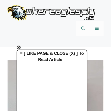
Skip
to
content
Menu
×
= [ LIKE PAGE & CLOSE (X) ] To
Read Article =