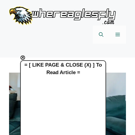
Skip
to
content
Menu
×
= [ LIKE PAGE & CLOSE (X) ] To
Read Article =