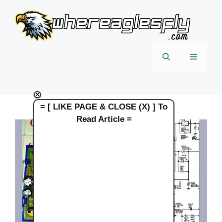
Skip
to
content
Menu
×
= [ LIKE PAGE & CLOSE (X) ] To
Read Article =