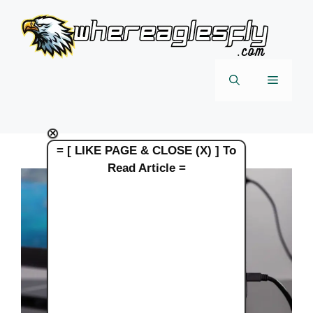
Skip
to
content
Menu
×
= [ LIKE PAGE & CLOSE (X) ] To
Read Article =