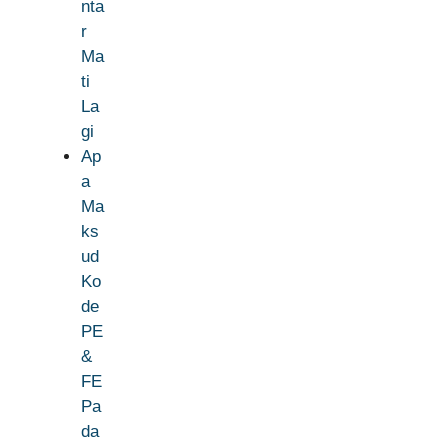
nta
r
Ma
ti
La
gi
Ap
a
Ma
ks
ud
Ko
de
PE
&
FE
Pa
da