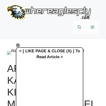
Skip
to
content
Menu
×
= [ LIKE PAGE & CLOSE (X) ] To
Read Article =
ARTI WARNA
KABEL DINAMO
KIPAS ANGIN
MASPION 6 KABEL