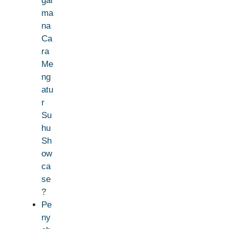
gai
ma
na
Ca
ra
Me
ng
atu
r
Su
hu
Sh
ow
ca
se
?
Pe
ny