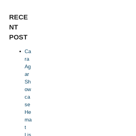
RECE
NT
POST
Ca
ra
Ag
ar
Sh
ow
ca
se
He
ma
t
Lis