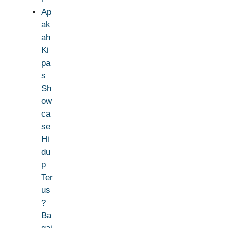
Ap
ak
ah
Ki
pa
s
Sh
ow
ca
se
Hi
du
p
Ter
us
?
Ba