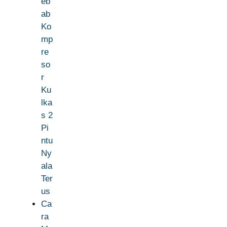
eb
ab
Ko
mp
re
so
r
Ku
lka
s 2
Pi
ntu
Ny
ala
Ter
us
Ca
ra