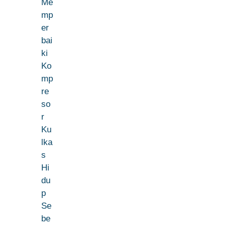
Me
mp
er
bai
ki
Ko
mp
re
so
r
Ku
lka
s
Hi
du
p
Se
be