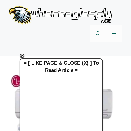
Skip
to
content
Menu
×
= [ LIKE PAGE & CLOSE (X) ] To
Read Article =