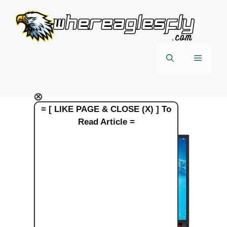
Skip
to
content
Menu
×
= [ LIKE PAGE & CLOSE (X) ] To
Read Article =