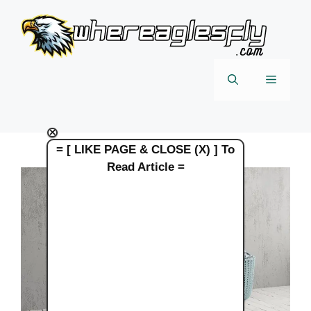
Skip
to
content
Menu
×
= [ LIKE PAGE & CLOSE (X) ] To
Read Article =