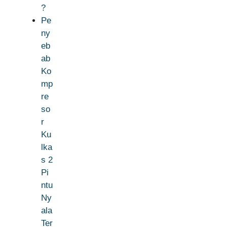
?
Pe
ny
eb
ab
Ko
mp
re
so
r
Ku
lka
s 2
Pi
ntu
Ny
ala
Ter