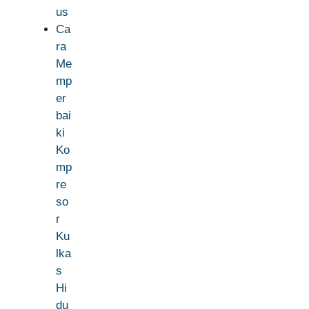
us
Ca
ra
Me
mp
er
bai
ki
Ko
mp
re
so
r
Ku
lka
s
Hi
du