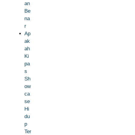
an
Be
na
r
Ap
ak
ah
Ki
pa
s
Sh
ow
ca
se
Hi
du
p
Ter