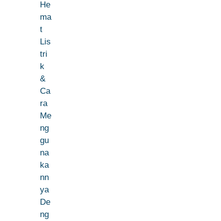
He
ma
t
Lis
tri
k
&
Ca
ra
Me
ng
gu
na
ka
nn
ya
De
ng