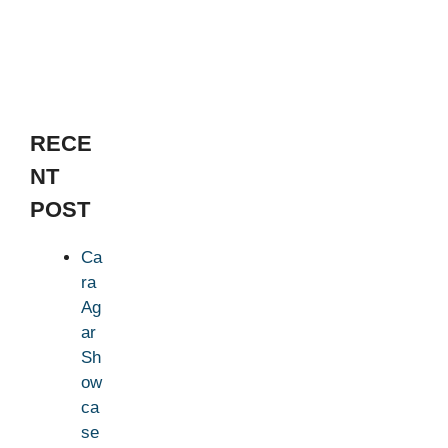
RECE
NT
POST
Ca
ra
Ag
ar
Sh
ow
ca
se