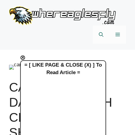
Skip
to
content
Menu
×
= [ LIKE PAGE & CLOSE (X) ] To
Read Article =
CARA MENCARI
DAN MENAMBAH
CHANNEL TV
SHARP