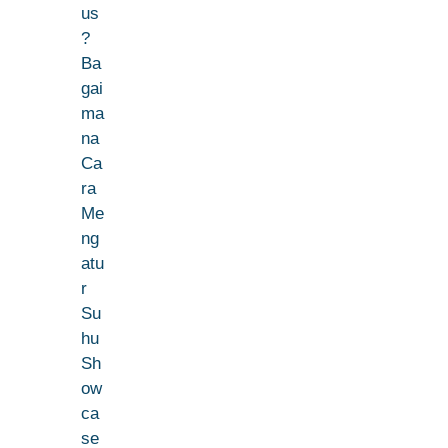
us
?
Ba
gai
ma
na
Ca
ra
Me
ng
atu
r
Su
hu
Sh
ow
ca
se