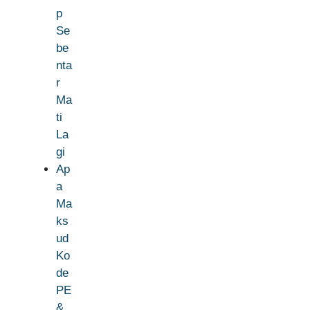
p
Se
be
nta
r
Ma
ti
La
gi
Ap
a
Ma
ks
ud
Ko
de
PE
&