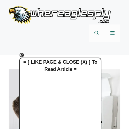
Skip
to
content
Menu
×
= [ LIKE PAGE & CLOSE (X) ] To
Read Article =