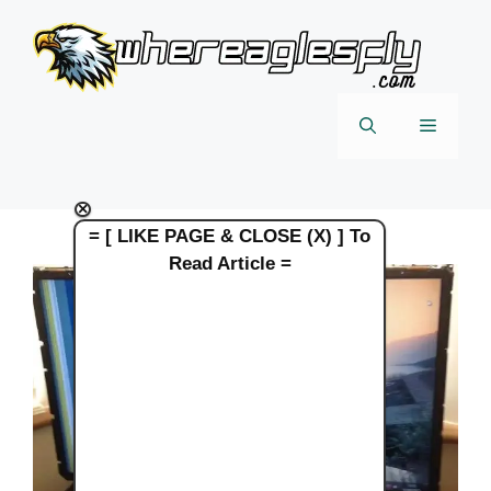
Skip
to
content
Menu
×
= [ LIKE PAGE & CLOSE (X) ] To
Read Article =