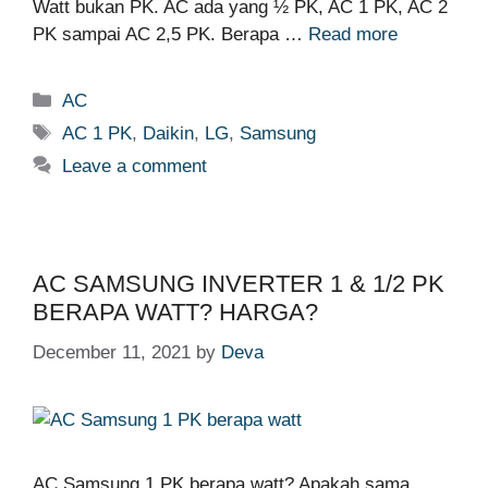
Watt bukan PK. AC ada yang ½ PK, AC 1 PK, AC 2
PK sampai AC 2,5 PK. Berapa …
Read more
Categories
AC
Tags
AC 1 PK
,
Daikin
,
LG
,
Samsung
Leave a comment
AC SAMSUNG INVERTER 1 & 1/2 PK
BERAPA WATT? HARGA?
December 11, 2021
by
Deva
AC Samsung 1 PK berapa watt? Apakah sama