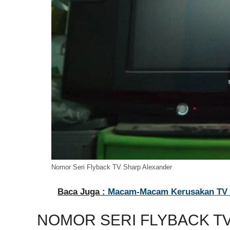
Nomor Seri Flyback TV Sharp Alexander
Baca Juga :
Macam-Macam Kerusakan TV S
NOMOR SERI FLYBACK T