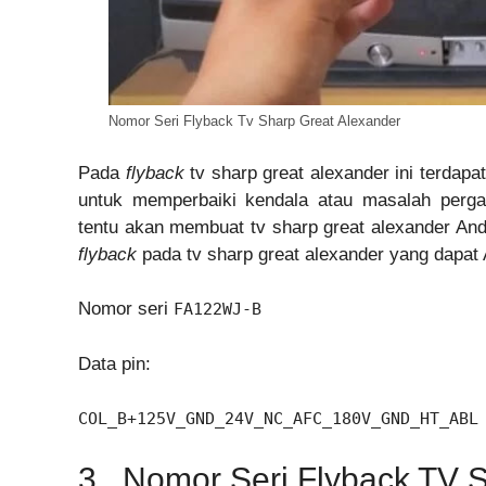
Nomor Seri Flyback Tv Sharp Great Alexander
Pada
flyback
tv sharp great alexander ini terdap
untuk memperbaiki kendala atau masalah perg
tentu akan membuat tv sharp great alexander And
flyback
pada tv sharp great alexander yang dapat 
Nomor seri
FA122WJ-B
Data pin:
COL_B+125V_GND_24V_NC_AFC_180V_GND_HT_ABL
3. Nomor Seri Flyback TV 