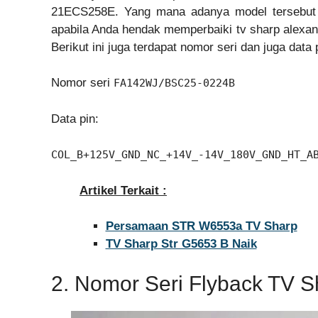
21ECS258E. Yang mana adanya model tersebut se
apabila Anda hendak memperbaiki tv sharp alexan
Berikut ini juga terdapat nomor seri dan juga data
Nomor seri
FA142WJ/BSC25-0224B
Data pin:
COL_B+125V_GND_NC_+14V_-14V_180V_GND_HT_A
Artikel Terkait :
Persamaan STR W6553a TV Sharp
TV Sharp Str G5653 B Naik
2. Nomor Seri Flyback TV S