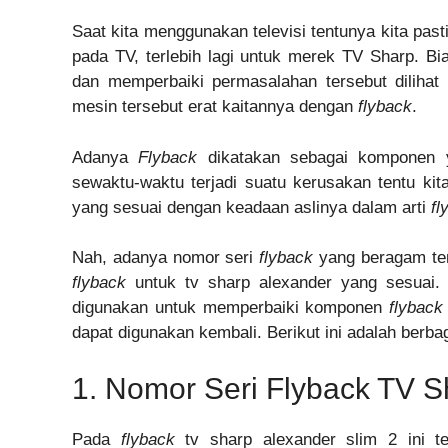
Saat kita menggunakan televisi tentunya kita pa
pada TV, terlebih lagi untuk merek TV Sharp. B
dan memperbaiki permasalahan tersebut diliha
mesin tersebut erat kaitannya dengan
flyback
.
Adanya
Flyback
dikatakan sebagai komponen ya
sewaktu-waktu terjadi suatu kerusakan tentu k
yang sesuai dengan keadaan aslinya dalam arti
fl
Nah, adanya nomor seri
flyback
yang beragam ten
flyback
untuk tv sharp alexander yang sesuai.
digunakan untuk memperbaiki komponen
flybac
dapat digunakan kembali. Berikut ini adalah berba
1. Nomor Seri Flyback TV S
Pada
flyback
tv sharp alexander slim 2 ini t