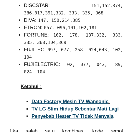
DISCSTAR:
151,152,374,
386,017,391,332, 333, 335, 368
DIVA:
147, 150,214,385
ETRON:
057, 096,101,102,181
FORTUNE:
102, 178, 187,332, 333,
335, 368,104,369
FUJITEC:
097, 077, 258, 024,043, 102,
104
FUJIELECTRIC:
102, 077, 043, 189,
024, 104
Ketahui :
Data Factory Mesin TV Wansonic
TV LG Slim Hidup Sebentar Mati Lagi
Penyebab Heater TV Tidak Menyala
Jika salah satu kombinasi kode remot