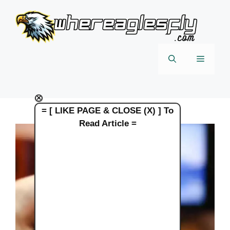
Skip
to
content
Menu
×
= [ LIKE PAGE & CLOSE (X) ] To
Read Article =