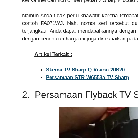
ketika mencari nomor seri padaTV Sharp Piccolo S
Namun Anda tidak perlu khawatir karena terdapat
contoh FA071WJ. Nah, nomor seri tersebut c
terjangkau. Anda dapat mendapatkannya dengan ha
dengan penentuan harga ini juga disesuaikan pada
Artikel Terkait :
Skema TV Sharp Q Vision 20S20
Persamaan STR W6553a TV Sharp
2. Persamaan Flyback TV S