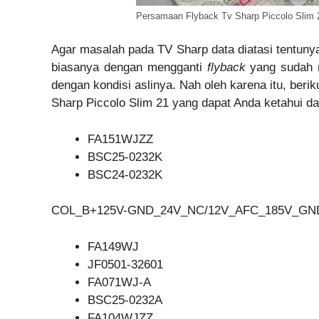
Persamaan Flyback Tv Sharp Piccolo Slim 
Agar masalah pada TV Sharp data diatasi tentunya
biasanya dengan mengganti
flyback
yang sudah r
dengan kondisi aslinya. Nah oleh karena itu, beri
Sharp Piccolo Slim 21 yang dapat Anda ketahui dan
FA151WJZZ
BSC25-0232K
BSC24-0232K
COL_B+125V-GND_24V_NC/12V_AFC_185V_GND
FA149WJ
JF0501-32601
FA071WJ-A
BSC25-0232A
FA104WJZZ